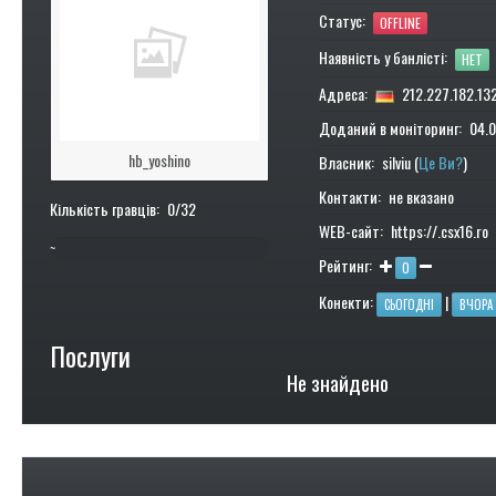
Статус:
OFFLINE
Наявність у банлісті:
НЕТ
Адреса:
212.227.182.13
Доданий в моніторинг: 04.0
hb_yoshino
Власник: silviu (
Це Ви?
)
Контакти: не вказано
Кількість гравців: 0/32
WEB-сайт: https://.csx16.ro
~
Рейтинг:
0
0%
Конекти:
|
СЬОГОДНІ
ВЧОРА
Послуги
Не знайдено