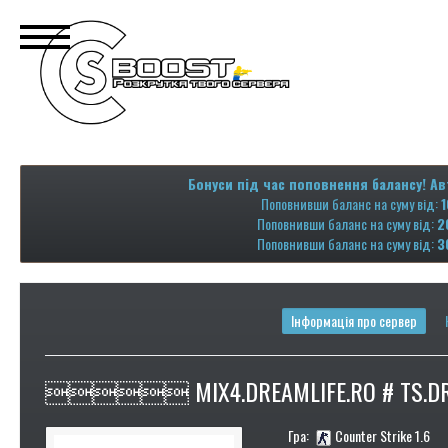
Бонуси під час поповнення балансу! Ав
Поповнивши баланс на суму від:
1
Поповнивши баланс на суму від:
2
Поповнивши баланс на суму від:
3
Інформація про сервер
 MIX4.DREAMLIFE.RO # TS.DR
Гра:
Counter Strike 1.6