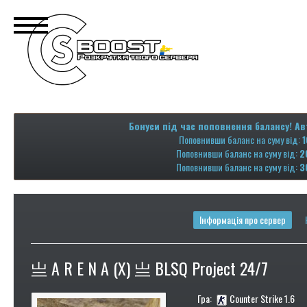
Бонуси під час поповнення балансу! Ав
Поповнивши баланс на суму від:
1
Поповнивши баланс на суму від:
2
Поповнивши баланс на суму від:
3
Інформація про сервер
亗 A R E N A (X) 亗 BLSQ Project 24/7
Гра:
Counter Strike 1.6