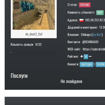
Статус:
OFFLINE
Наявність у банлісті:
НЕТ
Адреса:
193.34.212.42:
Доданий в моніторинг: 12.0
de_dust2_2x2
Власник: Chikago (
Це Ви?
)
Контакти: @lCHIKAGOl
Кількість гравців: 0/32
WEB-сайт: https://uabratishk
~
Рейтинг:
4
0%
Конекти:
|
СЬОГОДНІ
ВЧОРА
Послуги
Не знайдено