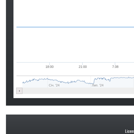
18:00
21:00
7.08
Січ. '24
Лип. '24
Licen