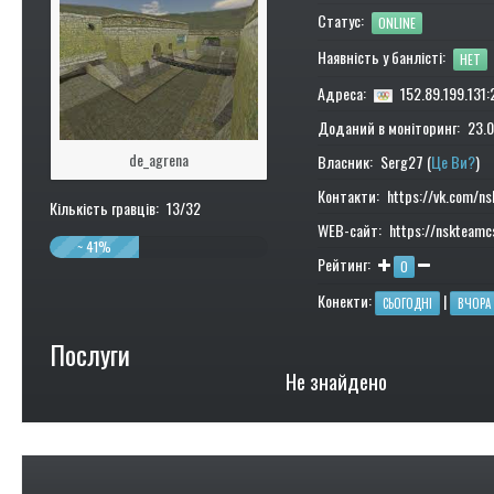
Статус:
ONLINE
Наявність у банлісті:
НЕТ
Адреса:
152.89.199.131:
Доданий в моніторинг: 23.0
de_agrena
Власник: Serg27 (
Це Ви?
)
Контакти: https://vk.com/n
Кількість гравців: 13/32
WEB-сайт: https://nskteamcs
~ 41%
Рейтинг:
0
Конекти:
|
СЬОГОДНІ
ВЧОРА
Послуги
Не знайдено