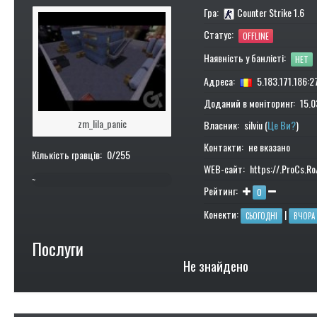
Гра:
Counter Strike 1.6
Статус:
OFFLINE
Наявність у банлісті:
НЕТ
Адреса:
5.183.171.186:2
Доданий в моніторинг: 15.0
zm_lila_panic
Власник: silviu (
Це Ви?
)
Контакти: не вказано
Кількість гравців: 0/255
WEB-сайт: https://.ProCs.R
~
Рейтинг:
0
0%
Конекти:
|
СЬОГОДНІ
ВЧОРА
Послуги
Не знайдено