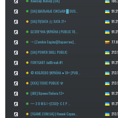
Комісар Жибер [UA]
185.2
[UA] ШАЛЬНЫЕ СИСЬКИ █ DUS...
91.21
[UA] ПУЗАТА 亗 ХАТА 21+
91.21
БЕЗПЕЧНА УКРАЇНА | PUBLIC 18...
91.21
~> [Zombie Engine][Карантин]...
77.83
[UA] POWER SKILL PUBLIC
213.1
FORTSART JailBreak #1
91.21
© КОБЛЕВО УКРАЇНА ● 18+ [PUB...
213.1
[XXX] TOXIC PUBLIC ☢
213.1
[JBE] Время Побега 13+
91.21
••• З О М Б І •[CSO]• С Е Р ...
91.21
[1GAME.COM.UA] | Новий Серве...
213.1