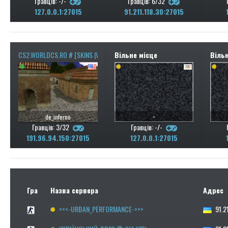
Гравців: -/-
Гравців: 6/32
127.0.0.1:27015
91.211.118.30:27015
CS2.WORLDCS.RO # [SKINS |VIP + REVIVE| RANKS]
Вільне місце
Вільн
de_inferno
~
Гравців: 3/32
Гравців: -/-
191.96.94.150:27015
127.0.0.1:27015
Гра
Назва сервера
Адрес
<<<-URBAN_PERFORMANCE->>>
91.21