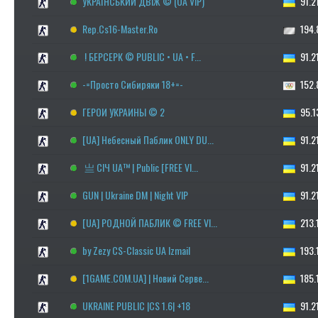
УКРАЇНСЬКИЙ ДВІЖ © (UA VIP)
91.21
Rep.Cs16-Master.Ro
194.8
! БЕРСЕРК © PUBLIC • UA • F...
91.21
-=Просто Сибиряки 18+=-
152.8
ГЕРОИ УКРАИНЫ © 2
95.13
[UA] Небесный Паблик ONLY DU...
91.21
亗 СІЧ UA™ | Public [FREE VI...
91.21
GUN | Ukraine DM | Night VIP
91.21
[UA] РОДНОЙ ПАБЛИК © FREE VI...
213.1
by Zezy CS-Classic UA Izmail
193.1
[1GAME.COM.UA] | Новий Серве...
185.1
UKRAINE PUBLIC |CS 1.6| +18
91.21