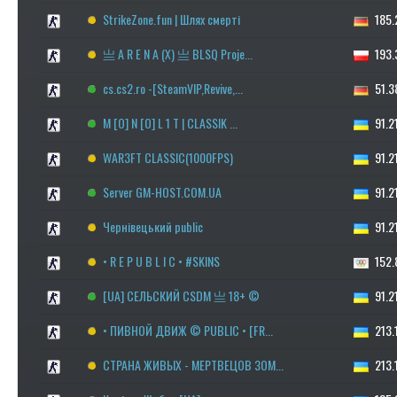
StrikeZone.fun | Шлях смерті
185.2
亗 A R E N A (X) 亗 BLSQ Proje...
193.3
cs.cs2.ro -[SteamVIP,Revive,...
51.38
M [O] N [O] L 1 T | CLASSIK ...
91.21
WAR3FT CLASSIC(1000FPS)
91.21
Server GM-HOST.COM.UA
91.21
Чернівецький public
91.21
• R E P U B L I C • #SKINS
152.8
[UA] СЕЛЬСКИЙ CSDM 亗 18+ ©
91.21
• ПИВНОЙ ДВИЖ © PUBLIC • [FR...
213.1
СТРАНА ЖИВЫХ - МЕРТВЕЦОВ ЗОМ...
213.1