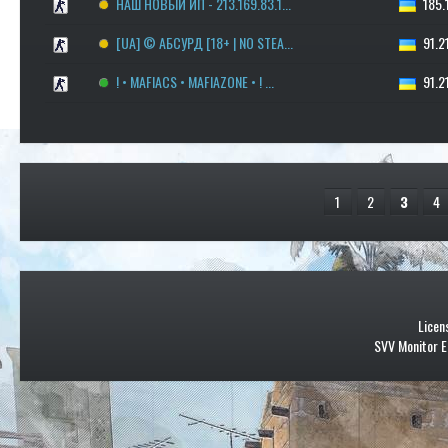
НАШ НОВЫЙ ИП - 213.169.83.1...
185.1
[UA] © АБСУРД [18+ | NO STEA...
91.21
! • MAFIACS • MAFIAZONE • ! ...
91.21
1
2
3
4
Licen
SVV Monitor E