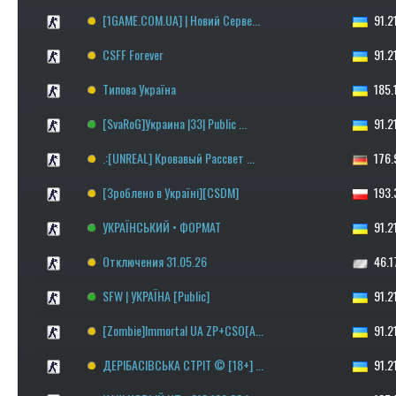
[1GAME.COM.UA] | Новий Серве...
91.21
CSFF Forever
91.21
Типова Україна
185.1
[SvaRoG]Украина |33| Public ...
91.21
.:[UNREAL] Кровавый Рассвет ...
176.9
[Зроблено в Україні][CSDM]
193.3
УКРАЇНСЬКИЙ • ФОРМАТ
91.21
Отключения 31.05.26
46.17
SFW | УКРАЇНА [Public]
91.21
[Zombie]Immortal UA ZP+CSO[A...
91.21
ДЕРІБАСІВСЬКА СТРІТ © [18+] ...
91.21